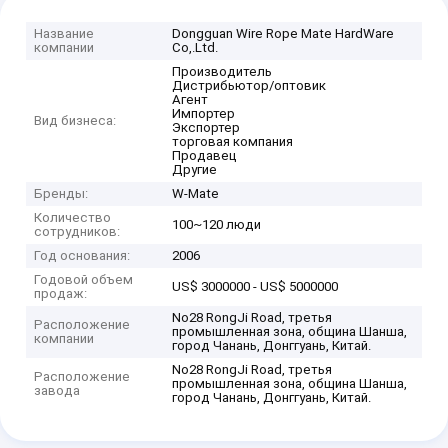
Название
Dongguan Wire Rope Mate HardWare
компании
Co,.Ltd.
Производитель
Дистрибьютор/оптовик
Агент
Импортер
Вид бизнеса:
Экспортер
торговая компания
Продавец
Другие
Бренды:
W-Mate
Количество
100~120 люди
сотрудников:
Год основания:
2006
Годовой объем
US$ 3000000 - US$ 5000000
продаж:
No28 RongJi Road, третья
Расположение
промышленная зона, община Шанша,
компании
город Чанань, Донггуань, Китай.
No28 RongJi Road, третья
Расположение
промышленная зона, община Шанша,
завода
город Чанань, Донггуань, Китай.