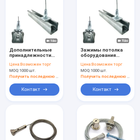
Дополнительные
Зажимы потолка
принадлежности
оборудования
потолка
систем потолка
Цена:
Возможен торг
Цена:
Возможен торг
Кондиционирование
приложения
MOQ:
1000 шт.
MOQ:
1000 шт.
воздуха
потолка для
трубопроводы и
подвесного
Получить последнюю цену
Получить последнюю цену
подвеска рельсов
потолка
комплекты
Контакт
Контакт
решений
оборудование
потолочные
Домой
зажимы
Продукты
О нас