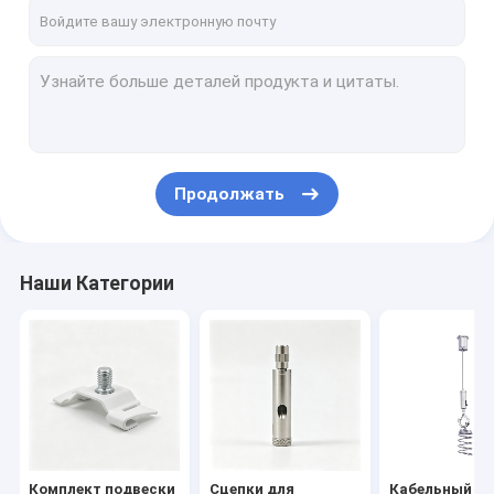
Экскурсия по заводу
Контроль качества
Свяжитесь с нами
Новости
Продолжать
Случаи
Запросите цитату
Наши Категории
Комплект подвески кабеля
Сцепки для проволочных кабелей
Кабельный захват
Комплект подвески
Сцепки для
Кабельный за