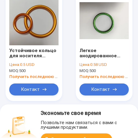
Устойчивое кольцо
Легкое
для носителя
анодированное
ребенка
покрытие Зеленое
Цена:
0.5 USD
Цена:
0.58 USD
алюминиевое
MOQ:
500
MOQ:
500
кольцо для слинга
для удобной
Получить последнюю цену
Получить последнюю цену
переноски ребенка
Контакт
Контакт
Экономьте свое время
Позвольте нам связаться с вами с
лучшими продуктами.