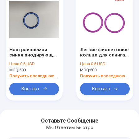
Настраиваемая
Легкие фиолетовые
синяя анодирующая
кольца для слинга
окантовка кольцо
для младенцев,
Цена:
0.6 USD
Цена:
0.5 USD
кольца кольца
алюминиевое
MOQ:
500
MOQ:
500
удобный прочный
анодированное
для грузовика
покрытие
Получить последнюю цену
Получить последнюю цену
Контакт
Контакт
Домой
Продукты
Оставьте Сообщение
Мы Ответим Быстро
О нас