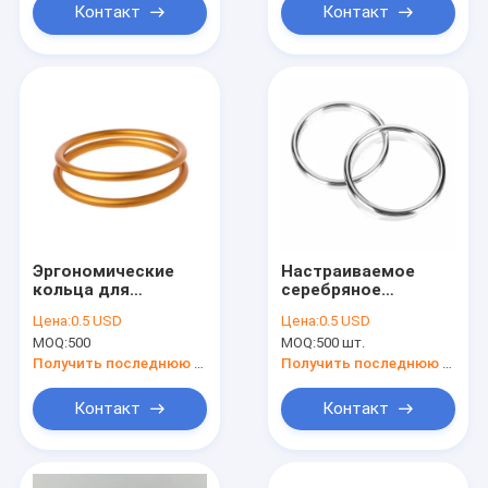
Контакт
Контакт
Эргономические
Настраиваемое
кольца для
серебряное
малышей из
алюминиевое
Цена:
0.5 USD
Цена:
0.5 USD
алюминия 6063
кольцо для слинга,
MOQ:
500
MOQ:
500 шт.
внутренний
диаметр 3 дюйма, 2
Получить последнюю цену
Получить последнюю цену
шт. для переноски
младенцев
Контакт
Контакт