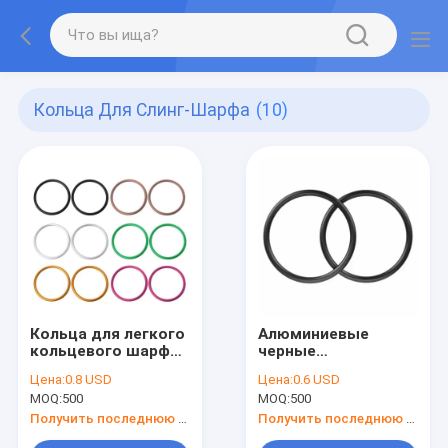
Кольца Для Слинг-Шарфа
(10)
Кольца для легкого
Алюминиевые
кольцевого шарфа
черные
для переноски
анодирующие
Цена:
0.8 USD
Цена:
0.6 USD
младенцев весом
кольца для шлингов
MOQ:
500
MOQ:
500
до 15 кг
Получить последнюю цену
Получить последнюю цену