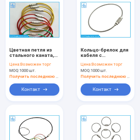
Цветная петля из
Кольцо-брелок для
стального каната,
кабеля с
устойчивая к
проволочной
Цена:
Возможен торг
Цена:
Возможен торг
высоким
петлей, бирка для
MOQ:
1000 шт.
MOQ:
1000 шт.
температурам,
багажа/одежды,
выставочный
кольцо-брелок из
Получить последнюю цену
Получить последнюю цену
список, петля из
проволочного
металлического
троса
Контакт
Контакт
каната с покрытием
Домой
Продукты
О нас