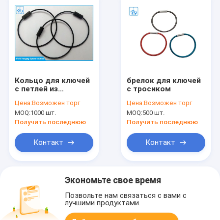
Кольцо для ключей
брелок для ключей
с петлей из
с тросиком
нержавеющей
Цена:
Возможен торг
Цена:
Возможен торг
стали 316,
MOQ:
1000 шт.
MOQ:
500 шт.
нейлоновое
покрытие, 1,2 мм
Получить последнюю цену
Получить последнюю цену
Контакт
Контакт
Экономьте свое время
Позвольте нам связаться с вами с
лучшими продуктами.