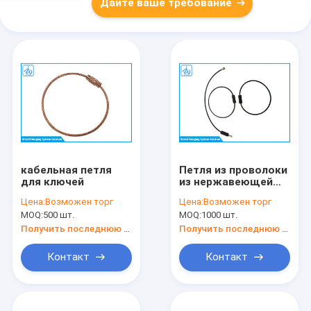
Дайте ваше требование
кабельная петля
Петля из проволоки
для ключей
из нержавеющей
стали с ПВХ-
Цена:
Возможен торг
Цена:
Возможен торг
покрытием для
MOQ:
500 шт.
MOQ:
1000 шт.
подвешивания
багажных бирок
Получить последнюю цену
Получить последнюю цену
Контакт
Контакт