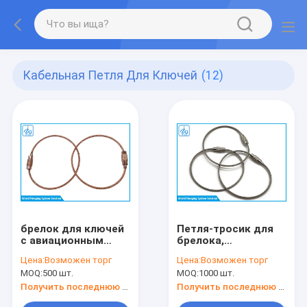
Кабельная Петля Для Ключей
(12)
брелок для ключей
Петля-тросик для
с авиационным
брелока,
кабелем
проволочная
Цена:
Возможен торг
Цена:
Возможен торг
пряжка для
MOQ:
500 шт.
MOQ:
1000 шт.
багажной бирки,
брелок для ключей
Получить последнюю цену
Получить последнюю цену
из нержавеющей