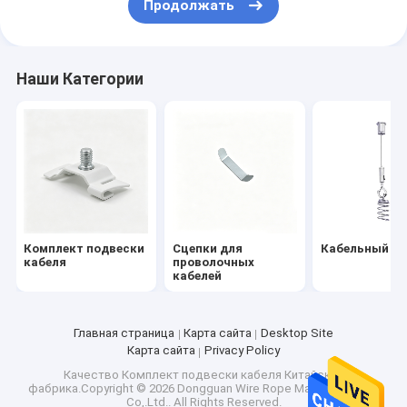
Продолжать
кабельная петля для ключей
страховочный трос с пружиной растяжения
Наши Категории
трос для привязи для домашних животных
Акустическая система подвески потолка
тормозные кабели
Кольца для слинг-шарфа
Комплект подвески
Сцепки для
Кабельный за
кабеля
проволочных
кабелей
Главная страница
Карта сайта
Desktop Site
Карта сайта
Privacy Policy
Качество
Комплект подвески кабеля
Китайская
фабрика.Copyright © 2026 Dongguan Wire Rope Mate HardWare
Co,.Ltd.. All Rights Reserved.