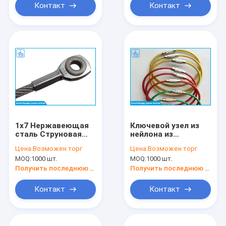
стали
Контакт
Контакт
1x7 Нержавеющая
Ключевой узел из
сталь Струновая
нейлона из
веревка Ключевое
нержавеющей
Цена:
Возможен торг
Цена:
Возможен торг
кольцо Нилоновые
стали
MOQ:
1000 шт.
MOQ:
1000 шт.
кабельные
ключевые
Получить последнюю цену
Получить последнюю цену
Контакт
Контакт