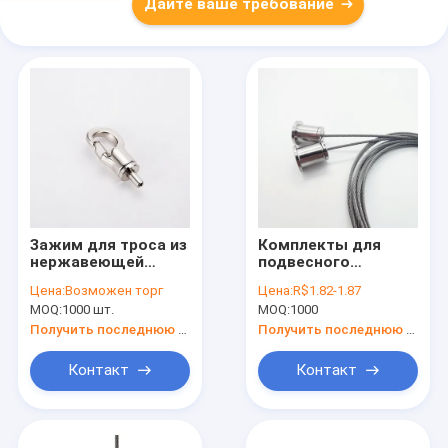
Дайте ваше требование
Зажим для троса из
Комплекты для
нержавеющей
подвесного
стали с
освещения
Цена:
Возможен торг
Цена:
R$1.82-1.87
регулируемым
светодиодных
MOQ:
1000 шт.
MOQ:
1000
крючком для
панелей оптом от
бокового выхода,
производителя,
Получить последнюю цену
Получить последнюю цену
аксессуар для
быстро
крепления
регулируемый
Контакт
Контакт
подвесного
крюк-захват
освещения