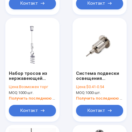
Контакт
Контакт
Набор тросов из
Система подвески
нержавеющей
освещения
стали с
Коннектор
Цена:
Возможен торг
Цена:
$0.41-0.54
регулируемым
проволочной
MOQ:
1000 шт.
MOQ:
1000 шт.
тросовым
веревки Прочный
захватом,
потолок подвесный
Получить последнюю цену
Получить последнюю цену
потолочным
клип Латуньный
соединителем,
регулировщик
Контакт
Контакт
подвеской для
трековых
светильников