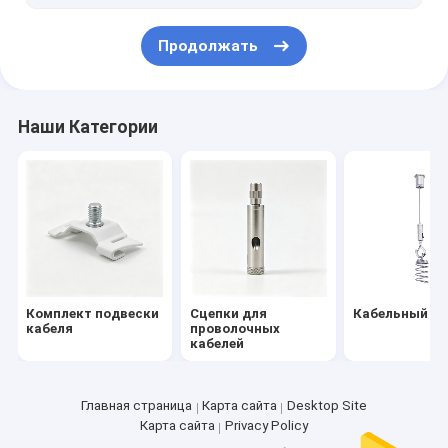
кабельная петля для ключей
Продолжать
страховочный трос с пружиной растяжения
трос для привязи для домашних животных
Наши Категории
Акустическая система подвески потолка
тормозные кабели
Кольца для слинг-шарфа
Комплект подвески
Сцепки для
Кабельный за
кабеля
проволочных
кабелей
Главная страница
Карта сайта
Desktop Site
Карта сайта
Privacy Policy