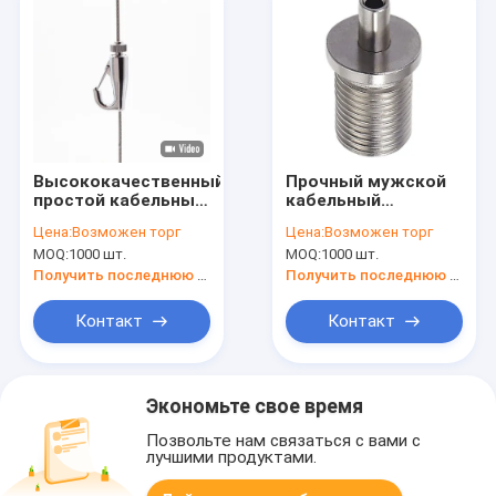
Высококачественный
Прочный мужской
простой кабельный
кабельный
захват
захватник M10 для
Цена:
Возможен торг
Цена:
Возможен торг
подвешенный
регулируемой
MOQ:
1000 шт.
MOQ:
1000 шт.
осветительный
высоты подвесной
захват кабельного
лампы
Получить последнюю цену
Получить последнюю цену
крюка для провода
Контакт
Контакт
Экономьте свое время
Позвольте нам связаться с вами с
лучшими продуктами.