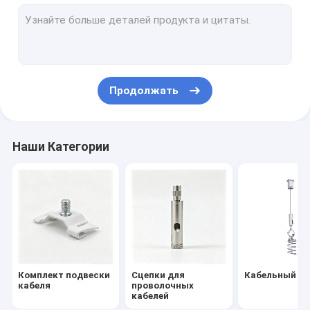
Универсальный поворотный шарнир
установка потолочного фонаря
Сборка стального каната
Продолжать
Проволочный веревочный строп
Комплект подвески потолочного светильника
Наши Категории
Комплект для подвески проволоки
Комплект сейсмических распорок
Комплект для подвешивания цветочного горшка
Подвесной комплект для систем отопления, вентиляции 
Комплект подвески
Сцепки для
Кабельный за
Арт-кабельная подвесная система
кабеля
проволочных
кабелей