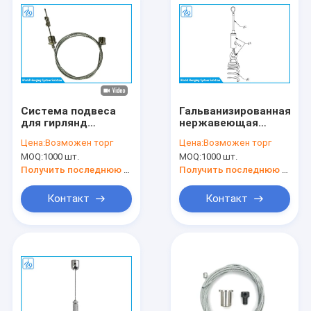
Система подвеса
Гальванизированная
для гирлянд
нержавеющая
Longlife 7x7 из
сталь подвесная
Цена:
Возможен торг
Цена:
Возможен торг
стального троса
лампа шнурки
MOQ:
1000 шт.
MOQ:
1000 шт.
комплект, скальная
шерсть подвесная
Получить последнюю цену
Получить последнюю цену
лампа комплект
Контакт
Контакт
Домой
Продукты
О нас