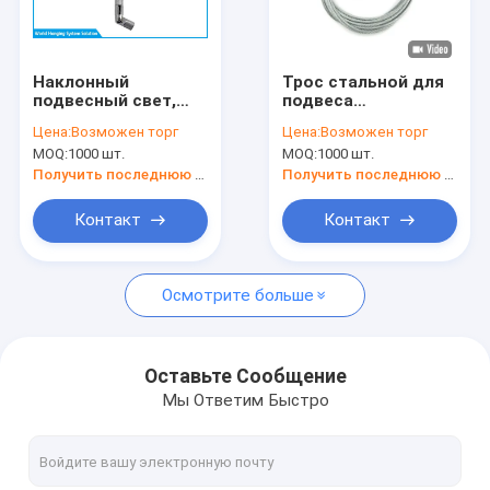
Экскурсия по заводу
Контроль качества
Наклонный
Трос стальной для
подвесный свет,
подвеса
Свяжитесь с нами
подвесный свет,
светильников,
Цена:
Возможен торг
Цена:
Возможен торг
потолок,
потолочные
MOQ:
1000 шт.
MOQ:
1000 шт.
подвесный свет
крепления для
Новости
подвесных
Получить последнюю цену
Получить последнюю цену
светодиодных
светильников
Случаи
Контакт
Контакт
Запросите цитату
Осмотрите больше
Комплект подвески кабеля
Оставьте Сообщение
Мы Ответим Быстро
Сцепки для проволочных кабелей
Кабельный захват