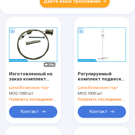
Дайте ваше требование
Изготовленный на
Регулируемый
заказ комплект
комплект подвески
подвески кабеля /
для светодиодного
Цена:
Возможен торг
Цена:
Возможен торг
Комплект подвески
освещения,
MOQ:
1000 шт.
MOQ:
1000 шт.
светодиодной
воздушный,
панели Латунь +
серебристый цвет,
Получить последнюю цену
Получить последнюю цену
Сталь
сертифицирован
SGS
Контакт
Контакт