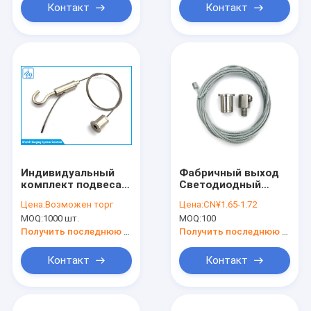
подвесная лампа
Контакт
Контакт
Индивидуальный
Фабричный выход
комплект подвеса
Светодиодный
для потолочного
подвесный
Цена:
Возможен торг
Цена:
CN¥1.65-1.72
светильника /
светильник
MOQ:
1000 шт.
MOQ:
100
Подвесные
Подвесный
потолочные полки
комплект Медный
Получить последнюю цену
Получить последнюю цену
проволочный
веревочный зажим
Контакт
Контакт
Светлый висячий
потолок
Монтировщики
Стальные