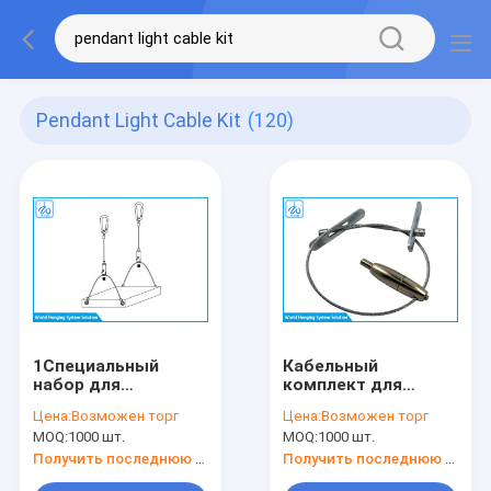
Pendant Light Cable Kit
(120)
1Специальный
Кабельный
набор для
комплект для
подвешивания
подвесной системы
Цена:
Возможен торг
Цена:
Возможен торг
кабеля длиной 0,5
7x7 или 7x19
MOQ:
1000 шт.
MOQ:
1000 шт.
мм, панельная
лампа /
Получить последнюю цену
Получить последнюю цену
светодиодная