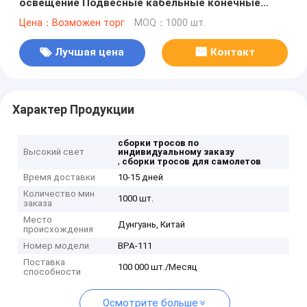
освещение Подвесные кабельные конечные
фитинги с шаром
Цена：Возможен торг
MOQ：1000 шт.
Лучшая цена
Контакт
Характер Продукции
сборки тросов по
Высокий свет
индивидуальному заказу
,
сборки тросов для самолетов
Время доставки
10-15 дней
Количество мин
1000 шт.
заказа
Место
Дунгуань, Китай
происхождения
Номер модели
ВРА-111
Поставка
100 000 шт./Месяц
способности
Осмотрите больше