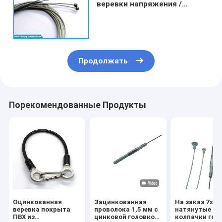
веревки напряжения /
освещение Подвесные
кабельные конечные
фитинги с шаром
Продолжать
Порекомендованные Продукты
Оцинкованная
Зацинкованная
На заказ 7x7
веревка покрыта
проволока 1,5 мм с
натянутые
ПВХ из
цинковой головкой
колпачки гол