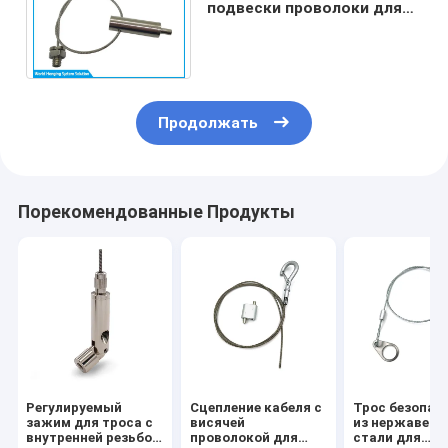
подвески проволоки для
освещения с хваткой для
кабеля в форме Y
Продолжать
Порекомендованные Продукты
Регулируемый
Сцепление кабеля с
Трос безопас
зажим для троса с
висячей
из нержавею
внутренней резьбой
проволокой для
стали для